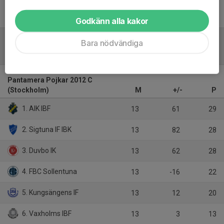
Inget referat skrivet
Godkänn alla kakor
Bara nödvändiga
Tabell
Pantamera Pojkar 2012 C
(Stockholm)
M
+/-
P
1. AIK IBF
13
61
29
2. Sigtuna IF IBK
13
82
28
3. Duvbo IK
13
62
28
4. FBC Sollentuna
13
-16
22
5. Kungsängens IF
13
12
20
6. Vaxholms IBF
13
3
13