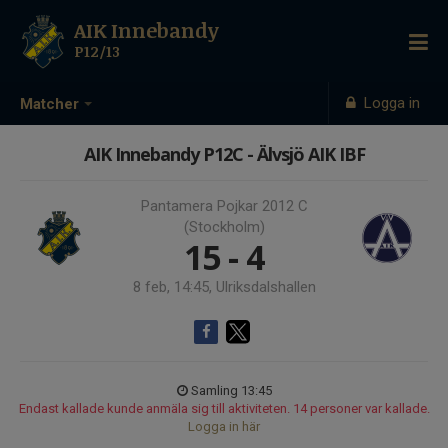
AIK Innebandy
P12/13
Logga in
Matcher
AIK Innebandy P12C - Älvsjö AIK IBF
Pantamera Pojkar 2012 C
(Stockholm)
15 - 4
8 feb, 14:45, Ulriksdalshallen
Samling 13:45
Endast kallade kunde anmäla sig till aktiviteten. 14 personer var kallade.
Logga in här