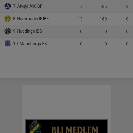
7. Älvsjö AIK IBF
7
-35
3
8. Hammarby IF IBF
13
-169
0
9. Huddinge IBS
0
0
0
10. Mariebergs SK
0
0
0