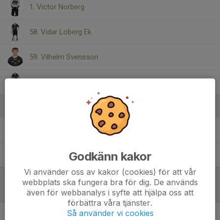
1. Victor Norberg
58. Vidar Loberg Ek
59. Vilhelm Svensson
51. Vítek Smerák
Ledare
Marek Smerak
Tränare
Godkänn kakor
Peter Ek
Tränare
Vi använder oss av kakor (cookies) för att vår
webbplats ska fungera bra för dig. De används
Referat
även för webbanalys i syfte att hjälpa oss att
förbättra våra tjänster.
Så använder vi cookies