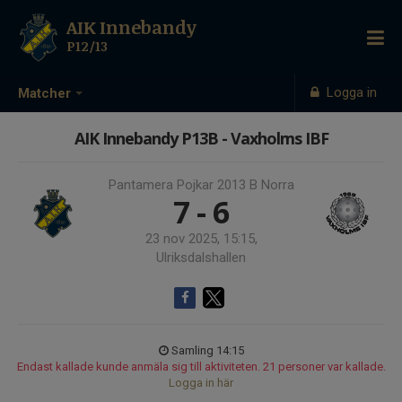
AIK Innebandy
P12/13
Logga in
Matcher
AIK Innebandy P13B - Vaxholms IBF
Pantamera Pojkar 2013 B Norra
7 - 6
23 nov 2025, 15:15,
Ulriksdalshallen
Samling 14:15
Endast kallade kunde anmäla sig till aktiviteten. 21 personer var kallade.
Logga in här