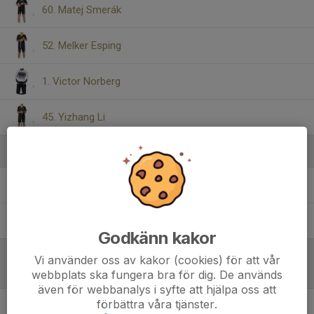
60. Matej Smerák
52. Melker Esping
1. Victor Norberg
45. Yizhang Li
Ledare
Marek Smerak
Tränare
Peter Melin
Tränare
Godkänn kakor
Vi använder oss av kakor (cookies) för att vår
Referat
webbplats ska fungera bra för dig. De används
även för webbanalys i syfte att hjälpa oss att
förbättra våra tjänster.