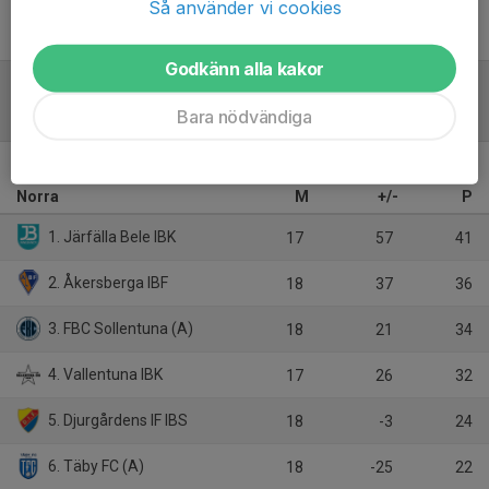
Så använder vi cookies
Inget referat skrivet
Godkänn alla kakor
Tabell
Bara nödvändiga
Pantamera Pojkar 2013 B
Norra
M
+/-
P
1. Järfälla Bele IBK
17
57
41
2. Åkersberga IBF
18
37
36
3. FBC Sollentuna (A)
18
21
34
4. Vallentuna IBK
17
26
32
5. Djurgårdens IF IBS
18
-3
24
6. Täby FC (A)
18
-25
22