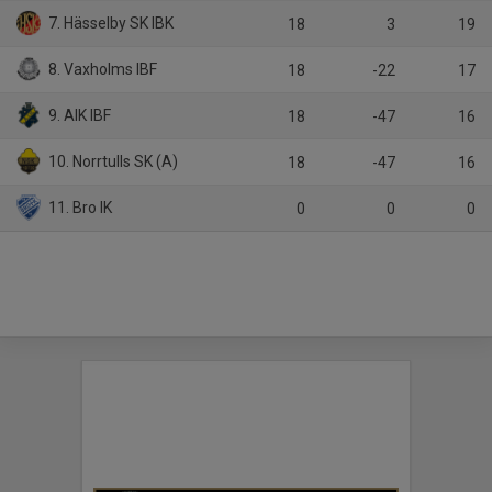
7. Hässelby SK IBK
18
3
19
8. Vaxholms IBF
18
-22
17
9. AIK IBF
18
-47
16
10. Norrtulls SK (A)
18
-47
16
11. Bro IK
0
0
0