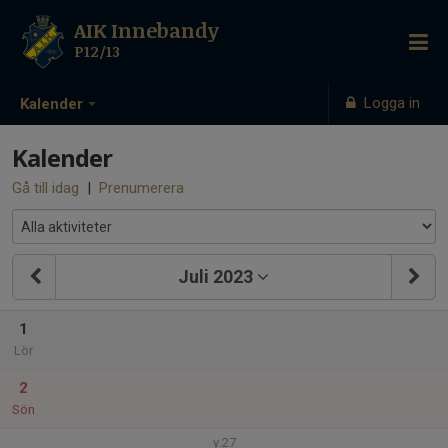
AIK Innebandy
P12/13
Logga in
Kalender
Kalender
Gå till idag
|
Prenumerera
Juli 2023
1
Lör
2
Sön
v.27