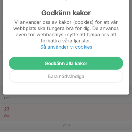
17
Godkänn kakor
Mån
Vi använder oss av kakor (cookies) för att vår
18
webbplats ska fungera bra för dig. De används
Tis
även för webbanalys i syfte att hjälpa oss att
19
förbättra våra tjänster.
Ons
Så använder vi cookies
20
Godkänn alla kakor
Tor
21
Bara nödvändiga
Fre
22
Lör
23
Sön
v.30