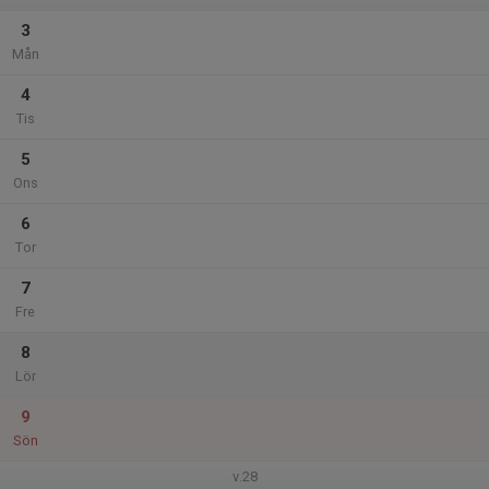
3
Mån
4
Tis
5
Ons
6
Tor
7
Fre
8
Lör
9
Sön
v.28