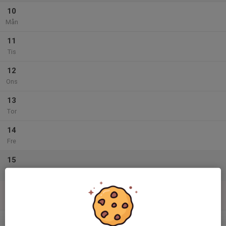
10
Mån
11
Tis
12
Ons
13
Tor
14
Fre
15
Lör
16
Sön
v.29