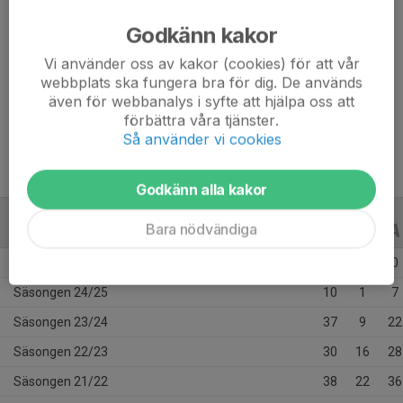
Landskamper: 9 st U19
Godkänn kakor
Meriter: SM-brons 2014, JVM-silver 2011, SDF-SM guld 
Vi använder oss av kakor (cookies) för att vår
2008, SDF-SM guld 2009 samt SDF-SM brons 2010
webbplats ska fungera bra för dig. De används
även för webbanalys i syfte att hjälpa oss att
Allroundskicklig anfallare med stort ansvar i AIK utsågs 
förbättra våra tjänster.
21/22 till MVP för "Gnaget".
Så använder vi cookies
Godkänn alla kakor
Bara nödvändiga
ALLA SERIER
ALLA ÅR
Säsongen 25/26
30
0
0
Säsongen 24/25
10
1
7
Säsongen 23/24
37
9
22
Säsongen 22/23
30
16
28
Säsongen 21/22
38
22
36