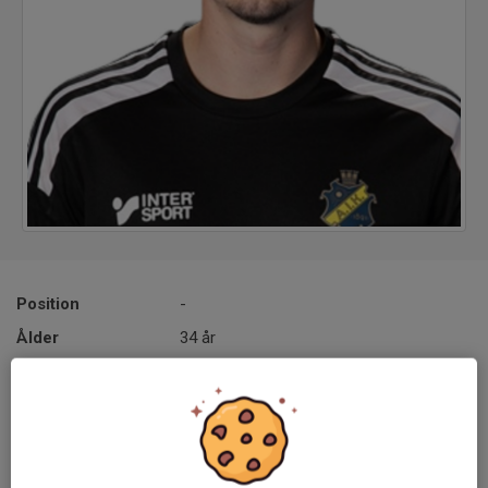
Position
-
Ålder
34 år
Tidigare klubbar
Bele Barkarby IF, Järfälla IBK
Säsonger i AIK: 13:e