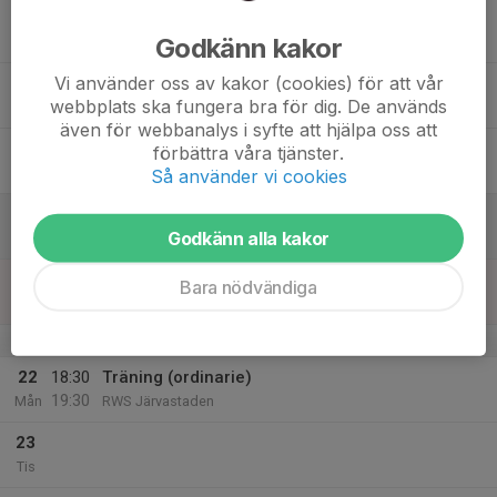
17
Godkänn kakor
Ons
Vi använder oss av kakor (cookies) för att vår
18
18:30
Träning (extra)
webbplats ska fungera bra för dig. De används
19:30
Tor
Raoul Wallenbergskolans Gymnastiksal
även för webbanalys i syfte att hjälpa oss att
19
förbättra våra tjänster.
Fre
Så använder vi cookies
20
Godkänn alla kakor
Lör
21
Bara nödvändiga
Sön
v.4
22
18:30
Träning (ordinarie)
19:30
Mån
RWS Järvastaden
23
Tis