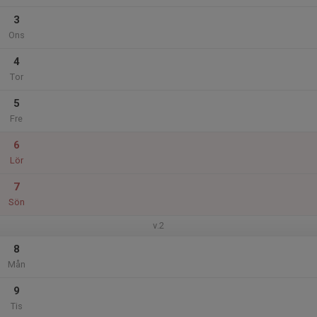
3
Ons
4
Tor
5
Fre
6
Lör
7
Sön
v.2
8
Mån
9
Tis