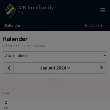
AIK Innebandy
F14
Logga in
Kalender
Kalender
Gå till idag
|
Prenumerera
Januari 2024
v.1
1
Mån
2
Tis