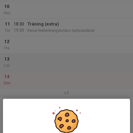
10
Ons
11
18:30
Träning (extra)
19:30
Tor
Raoul Wallenbergskolans Gymnastiksal
12
Fre
13
Lör
14
Sön
v.3
15
18:30
Träning (ordinarie)
19:30
Mån
RWS Järvastaden
16
Tis