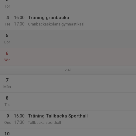
Tor
4
16:00
Träning granbacka
17:00
Fre
Granbackaskolans gymnastiksal
5
Lör
6
Sön
v.41
7
Mån
8
Tis
9
16:00
Träning Tallbacka Sporthall
17:30
Ons
Tallbacka sporthall
10