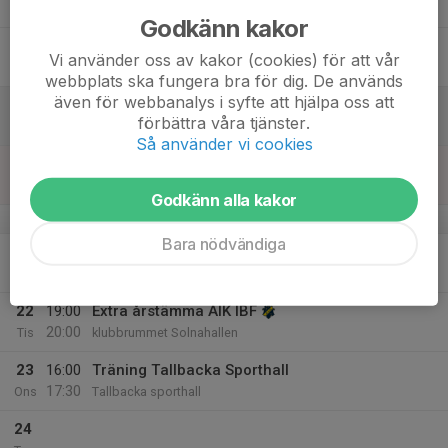
Tor
Godkänn kakor
18
16:00
Träning granbacka
Vi använder oss av kakor (cookies) för att vår
17:00
Fre
Granbackaskolans gymnastiksal
webbplats ska fungera bra för dig. De används
även för webbanalys i syfte att hjälpa oss att
19
förbättra våra tjänster.
Lör
Så använder vi cookies
20
Sön
Godkänn alla kakor
v.43
Bara nödvändiga
21
Mån
22
19:00
Extra årstämma AIK IBF
20:00
Tis
klubbrummet Solnahallen
23
16:00
Träning Tallbacka Sporthall
17:30
Ons
Tallbacka sporthall
24