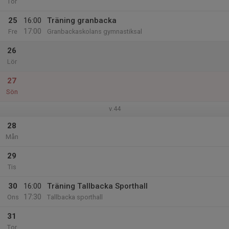
Tor
25
16:00
Träning granbacka
17:00
Fre
Granbackaskolans gymnastiksal
26
Lör
27
Sön
v.44
28
Mån
29
Tis
30
16:00
Träning Tallbacka Sporthall
17:30
Ons
Tallbacka sporthall
31
Tor