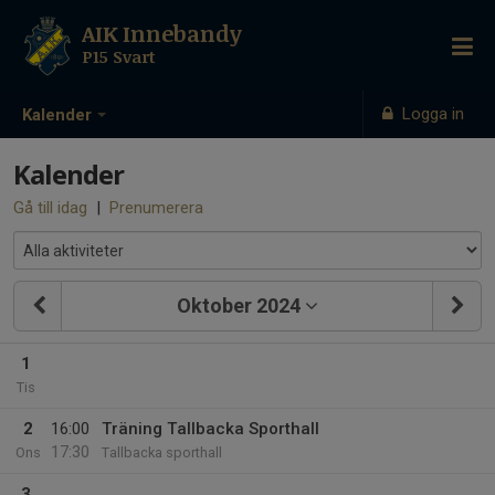
AIK Innebandy
P15 Svart
Logga in
Kalender
Kalender
Gå till idag
|
Prenumerera
Oktober 2024
1
Tis
2
16:00
Träning Tallbacka Sporthall
17:30
Ons
Tallbacka sporthall
3