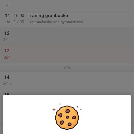
Tor
11
16:00
Träning granbacka
17:00
Fre
Granbackaskolans gymnastiksal
12
Lör
13
Sön
v.42
14
Mån
15
Tis
16
16:00
Träning Tallbacka Sporthall
17:30
Ons
Tallbacka sporthall
17