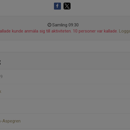
Samling 09:30
llade kunde anmäla sig till aktiviteten. 10 personer var kallade.
Logga
g
09
k
n-Aspegren