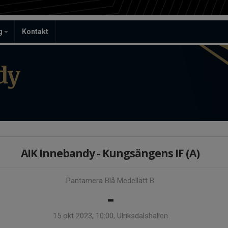
ag
Kontakt
dy
AIK Innebandy - Kungsängens IF (A)
Pantamera Blå Medellätt B
-
15 okt 2023, 10:00, Ulriksdalshallen