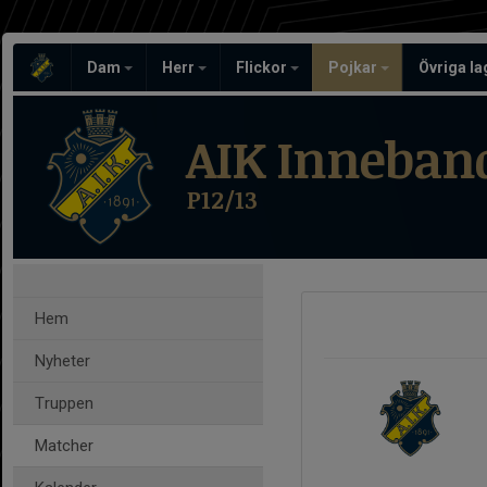
Dam
Herr
Flickor
Pojkar
Övriga l
AIK Inneban
P12/13
Hem
Nyheter
Truppen
Matcher