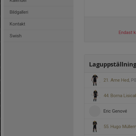
Kalender
Bildgalleri
Kontakt
Endast ka
Swish
Laguppställnin
21. Arne Hed
, P
44. Borna Lisica
Eric Genové
55. Hugo Müller