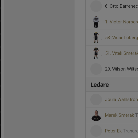
6. Otto Barrene
1. Victor Norber
58. Vidar Loberg
51. Vítek Smerá
29. Wilson Wilt
Ledare
Joula Wahlstr
Marek Smerak
T
Peter Ek
Tränare