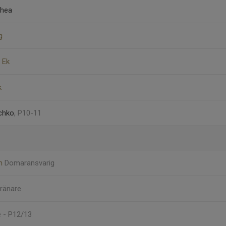
chea
g
 Ek
k
schko
, P10-11
öm
Domaransvarig
ränare
 - P12/13