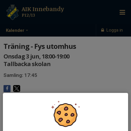
AIK Innebandy
P12/13
Logga in
Kalender
Träning - Fys utomhus
Onsdag 3 jun, 18:00-19:00
Tallbacka skolan
Samling: 17:45