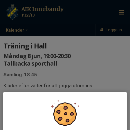
AIK Innebandy
P12/13
Logga in
Kalender
Träning i Hall
Måndag 8 jun, 19:00-20:30
Tallbacka sporthall
Samling: 18:45
Kläder efter väder för att jogga utomhus.