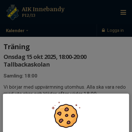
AIK Innebandy
P12/13
Logga in
Kalender
Träning
Onsdag 15 okt 2025, 18:00-20:00
Tallbackaskolan
Samling: 18:00
Vi börjar med uppvärmning utomhus. Alla ska vara redo
med ute skor och kläder efter väder 18:00