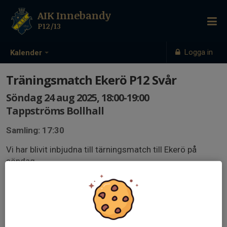
AIK Innebandy
P12/13
Logga in
Kalender
Träningsmatch Ekerö P12 Svår
Söndag 24 aug 2025, 18:00-19:00
Tappströms Bollhall
Samling: 17:30
Vi har blivit inbjudna till tärningsmatch till Ekerö på
söndag.
För de spelare som ska spela Tullingecupen är det ett
bra tillfälle att få matchövning, men vi välkomnar alla.
Men bra att veta är att Ekerö är ett bra lag på nivå P12.