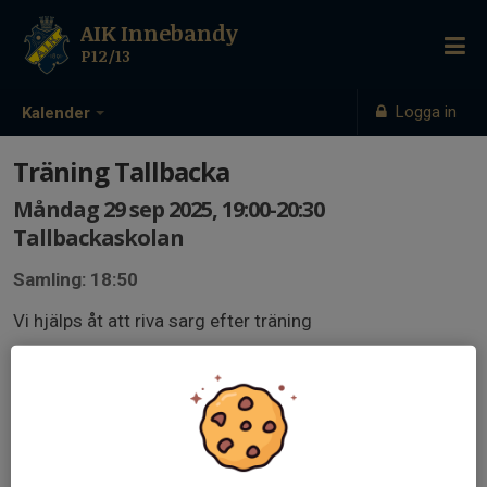
AIK Innebandy
P12/13
Logga in
Kalender
Träning Tallbacka
Måndag 29 sep 2025, 19:00-20:30
Tallbackaskolan
Samling: 18:50
Vi hjälps åt att riva sarg efter träning