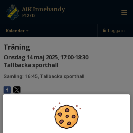
AIK Innebandy
P12/13
Logga in
Kalender
Träning
Onsdag 14 maj 2025, 17:00-18:30
Tallbacka sporthall
Samling: 16:45, Tallbacka sporthall