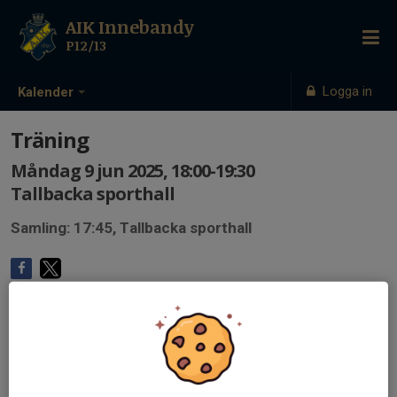
AIK Innebandy
P12/13
Logga in
Kalender
Träning
Måndag 9 jun 2025, 18:00-19:30
Tallbacka sporthall
Samling: 17:45, Tallbacka sporthall