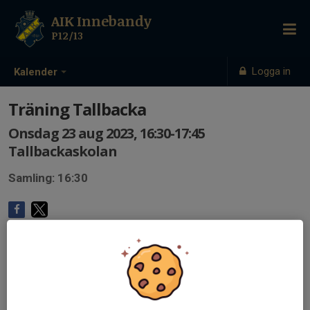
AIK Innebandy
P12/13
Logga in
Kalender
Träning Tallbacka
Onsdag 23 aug 2023, 16:30-17:45
Tallbackaskolan
Samling: 16:30