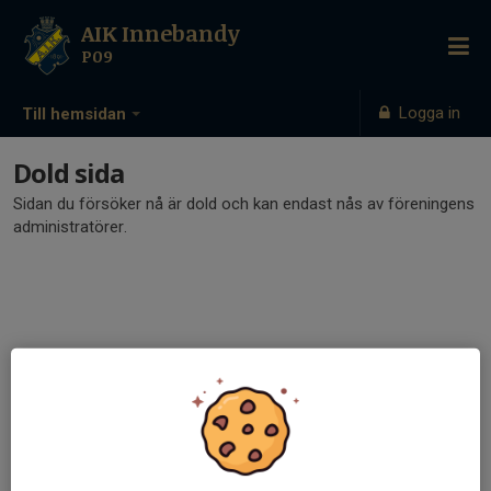
AIK Innebandy
P09
Logga in
Till hemsidan
Dold sida
Sidan du försöker nå är dold och kan endast nås av föreningens
administratörer.