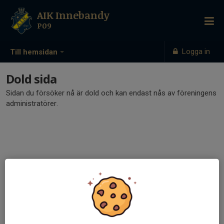
AIK Innebandy
P09
Logga in
Till hemsidan
Dold sida
Sidan du försöker nå är dold och kan endast nås av föreningens
administratörer.