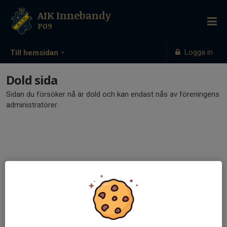
AIK Innebandy
P09
Logga in
Till hemsidan
Dold sida
Sidan du försöker nå är dold och kan endast nås av föreningens
administratörer.