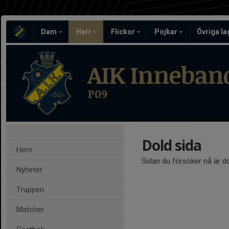
Dam
Herr
Flickor
Pojkar
Övriga l
AIK Inneban
P09
Dold sida
Hem
Sidan du försöker nå är d
Nyheter
Truppen
Matcher