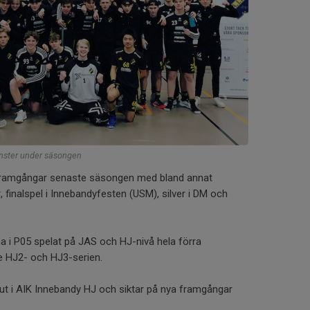
inster under säsongen
 framgångar senaste säsongen med bland annat
 finalspel i Innebandyfesten (USM), silver i DM och
a i P05 spelat på JAS och HJ-nivå hela förra
e HJ2- och HJ3-serien.
t ut i AIK Innebandy HJ och siktar på nya framgångar