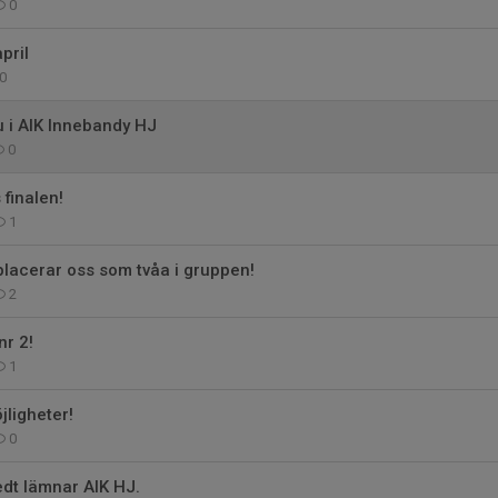
0
pril
0
u i AIK Innebandy HJ
0
 finalen!
1
placerar oss som tvåa i gruppen!
2
nr 2!
1
jligheter!
0
dt lämnar AIK HJ.