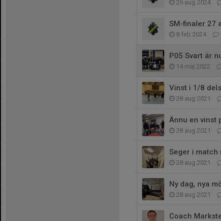
26 aug 2024
SM-finaler 27 a
8 feb 2024
P05 Svart är n
14 maj 2022
Vinst i 1/8 dels
28 aug 2021
Ännu en vinst 
28 aug 2021
Seger i match 
28 aug 2021
Ny dag, nya mö
28 aug 2021
Coach Markste