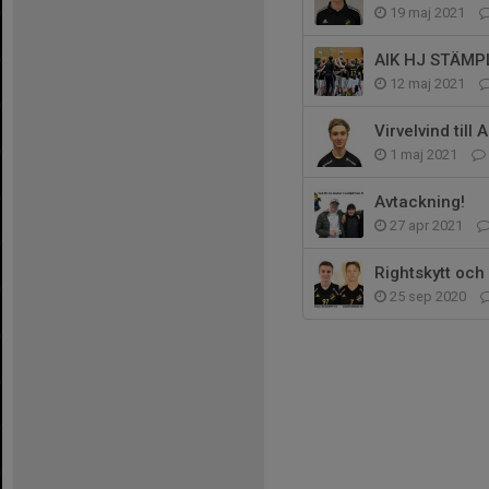
19 maj 2021
AIK HJ STÄMPL
12 maj 2021
Virvelvind till A
1 maj 2021
Avtackning!
27 apr 2021
Rightskytt och 
25 sep 2020