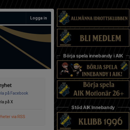
Logga in
Börja spela innebandy i AIK
nyhet
la på Facebook
la på X
Stöd AIK Innebandy
heter via RSS