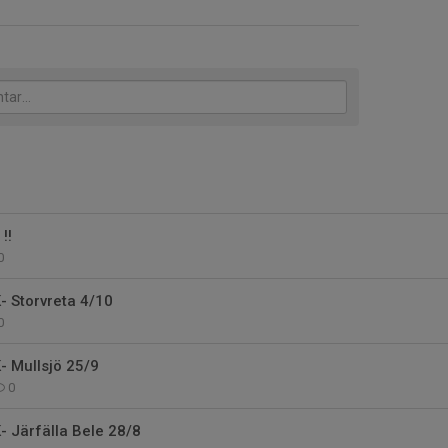
!!
0
- Storvreta 4/10
0
- Mullsjö 25/9
0
- Järfälla Bele 28/8