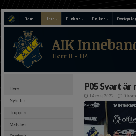
Dam
Herr
Flickor
Pojkar
Övriga l
AIK Inneban
Herr B - H4
P05 Svart är 
Hem
14 maj 2022
0 kom
Nyheter
Truppen
Matcher