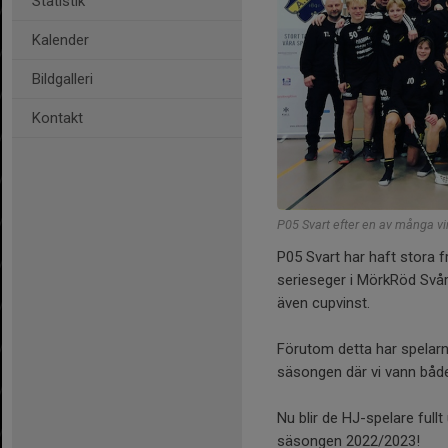
Statistik
Kalender
Bildgalleri
Kontakt
P05 Svart efter en av många v
P05 Svart har haft stora
serieseger i MörkRöd Svår,
även cupvinst.
Förutom detta har spelarn
säsongen där vi vann båd
Nu blir de HJ-spelare full
säsongen 2022/2023!