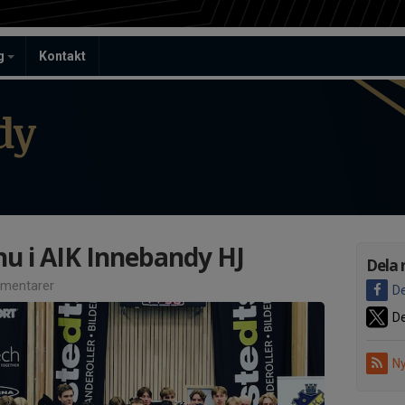
ag
Kontakt
dy
nu i AIK Innebandy HJ
Dela 
mentarer
De
De
Ny