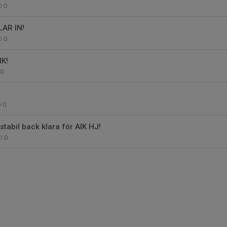
0
AR IN!
0
IK!
0
0
stabil back klara för AIK HJ!
0