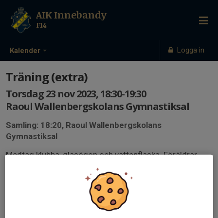
AIK Innebandy
F14
Logga in
Kalender
Träning (extra)
Torsdag 23 nov 2023, 18:30-19:30
Raoul Wallenbergskolans Gymnastiksal
Samling: 18:20, Raoul Wallenbergskolans
Gymnastiksal
Medtag klubba, glasögon och vattenflaska. Föräldrar
hjälper till att bygga/ta bort sarg