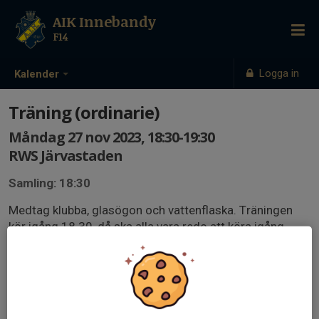
AIK Innebandy
F14
Logga in
Kalender
Träning (ordinarie)
Måndag 27 nov 2023, 18:30-19:30
RWS Järvastaden
Samling: 18:30
Medtag klubba, glasögon och vattenflaska. Träningen
kör igång 18.30, då ska alla vara redo att köra igång.
Föräldrar hjälper till att bygga/ta bort sarg.