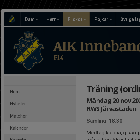
Dam
Herr
Flickor
Pojkar
Övriga l
AIK Inneban
F14
Träning (ordi
Hem
Måndag 20 nov 2023
Nyheter
RWS Järvastaden
Matcher
Samling: 18:30
Kalender
Medtag klubba, glasögo
igång. Föräldrar hjälper