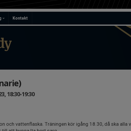
ag
Kontakt
dy
narie)
, 18:30-19:30
n och vattenflaska. Träningen kör igång 18.30, då ska alla v
 till att bygga/ta bort sarg.