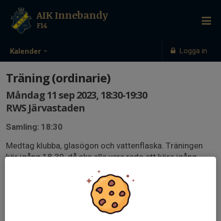
AIK Innebandy
F14
Logga in
Kalender
Träning (ordinarie)
Måndag 11 sep 2023, 18:30-19:30
RWS Järvastaden
Samling: 18:30
Medtag klubba, glasögon och vattenflaska. Träningen
kör igång 18.30, då ska alla vara redo att köra igång.
Föräldrar hjälper till att bygga/ta bort sarg.