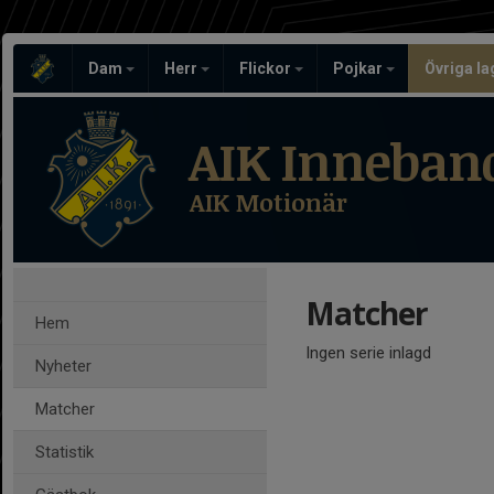
Dam
Herr
Flickor
Pojkar
Övriga l
AIK Inneban
AIK Motionär
Matcher
Hem
Ingen serie inlagd
Nyheter
Matcher
Statistik