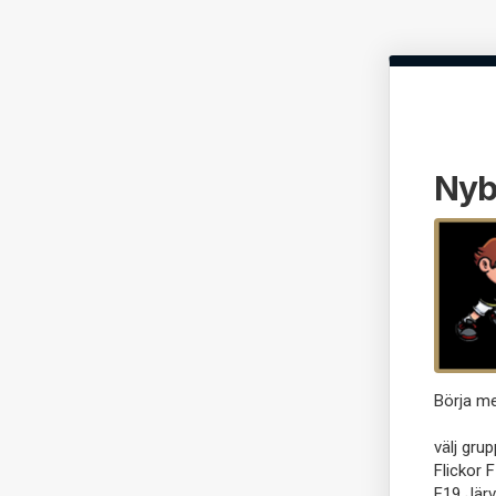
Nyb
Börja me
välj grup
Flickor 
F19 Jär