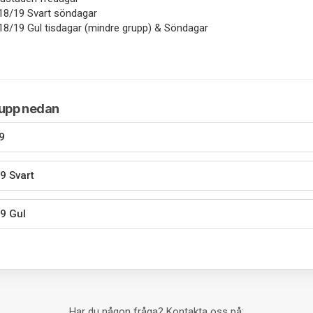
18/19 Svart söndagar
18/19 Gul tisdagar (mindre grupp) & Söndagar
rupp nedan
9
9 Svart
9 Gul
Har du någon fråga? Kontakta oss på: