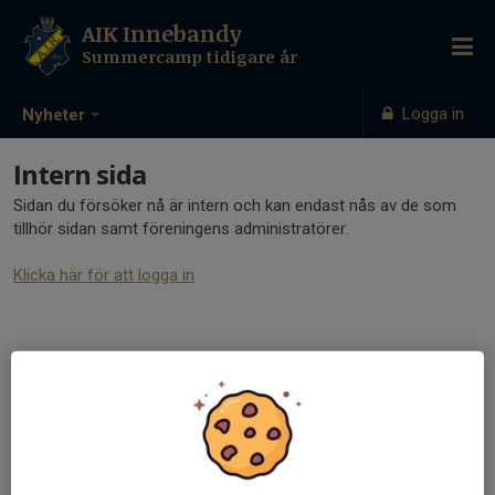
AIK Innebandy
Summercamp tidigare år
Logga in
Nyheter
Intern sida
Sidan du försöker nå är intern och kan endast nås av de som
tillhör sidan samt föreningens administratörer.
Klicka här för att logga in