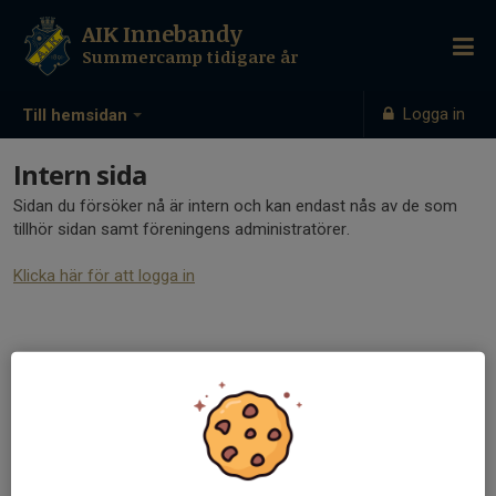
AIK Innebandy
Summercamp tidigare år
Logga in
Till hemsidan
Intern sida
Sidan du försöker nå är intern och kan endast nås av de som
tillhör sidan samt föreningens administratörer.
Klicka här för att logga in