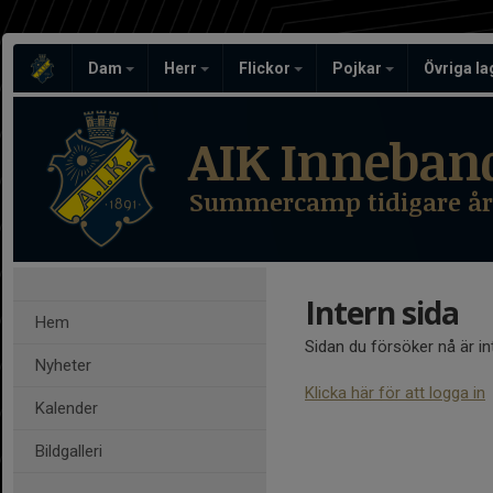
Dam
Herr
Flickor
Pojkar
Övriga l
AIK Inneban
Summercamp tidigare år
Intern sida
Hem
Sidan du försöker nå är i
Nyheter
Klicka här för att logga in
Kalender
Bildgalleri