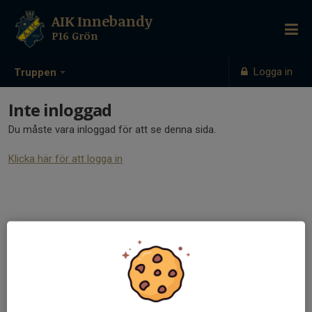
AIK Innebandy
P16 Grön
Logga in
Truppen
Inte inloggad
Du måste vara inloggad för att se denna sida.
Klicka här för att logga in