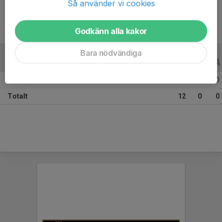
Så använder vi cookies
Godkänn alla kakor
Bara nödvändiga
ALLA SERIER
ALLA ÅR
Säsongen 25/26
12
0
0
Totalt
12
0
0