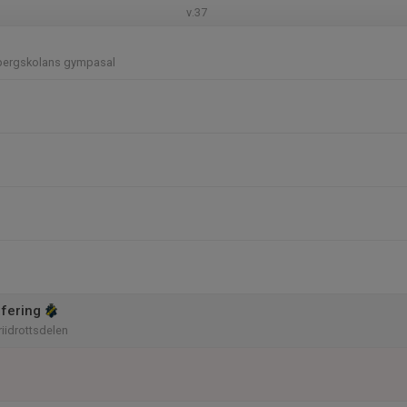
v.37
bergskolans gympasal
fering
riidrottsdelen