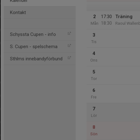
Kalender
Kontakt
2
17:30
Träning
18:30
Mån
Raoul Wallen
Schyssta Cupen - info
3
Tis
S. Cupen - spelschema
4
Sthlms innebandyförbund
Ons
5
Tor
6
Fre
7
Lör
8
Sön