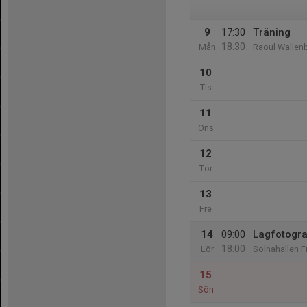
9
17:30
Träning
18:30
Mån
Raoul Wallen
10
Tis
11
Ons
12
Tor
13
Fre
14
09:00
Lagfotogra
18:00
Lör
Solnahallen F
15
Sön