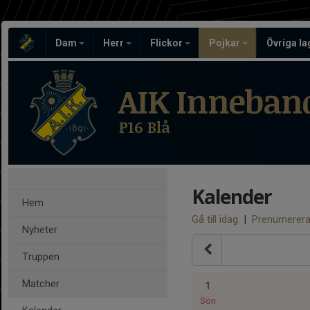
Dam
Herr
Flickor
Pojkar
Övriga l
AIK Inneban
P16 Blå
Kalender
Hem
Gå till idag
|
Prenumerer
Nyheter
Truppen
Matcher
1
Sön