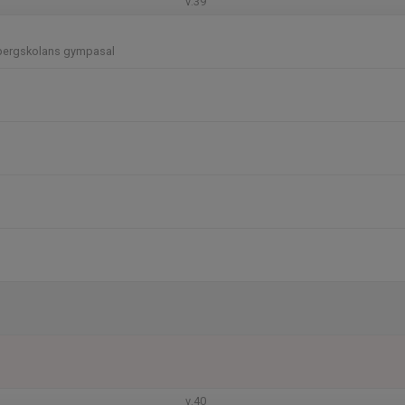
v.39
bergskolans gympasal
v.40