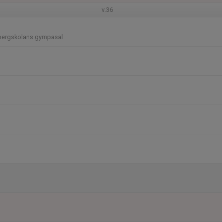
v.36
bergskolans gympasal