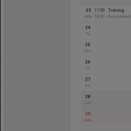
23
17:30
Träning
18:30
Mån
Raoul Wallen
24
Tis
25
Ons
26
Tor
27
Fre
28
Lör
29
Sön