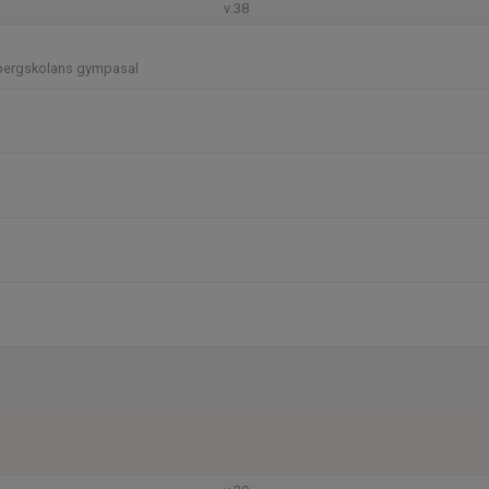
v.38
bergskolans gympasal