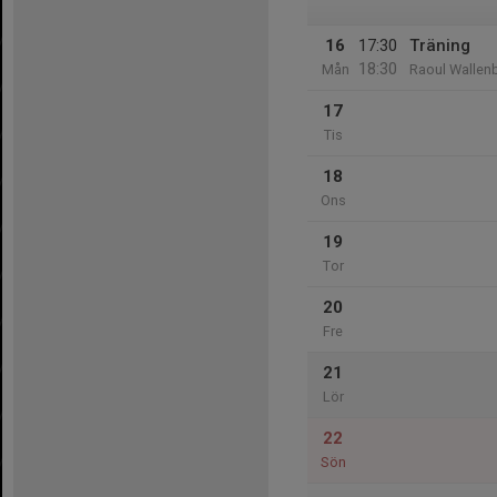
16
17:30
Träning
18:30
Mån
Raoul Wallen
17
Tis
18
Ons
19
Tor
20
Fre
21
Lör
22
Sön