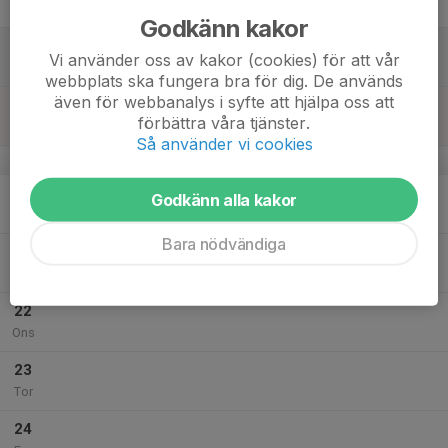
Fre
Godkänn kakor
18
Vi använder oss av kakor (cookies) för att vår
Lör
webbplats ska fungera bra för dig. De används
även för webbanalys i syfte att hjälpa oss att
19
förbättra våra tjänster.
Sön
Så använder vi cookies
v.21
20
Godkänn alla kakor
Mån
Bara nödvändiga
21
17:00
Träning P/F16 Frösunda
18:00
Tis
Noblaskolans Gymnastiksal
22
Ons
23
Tor
24