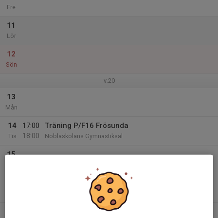
Fre
11
Lör
12
Sön
v.20
13
Mån
14
17:00
Träning P/F16 Frösunda
18:00
Tis
Noblaskolans Gymnastiksal
15
Ons
16
Tor
17