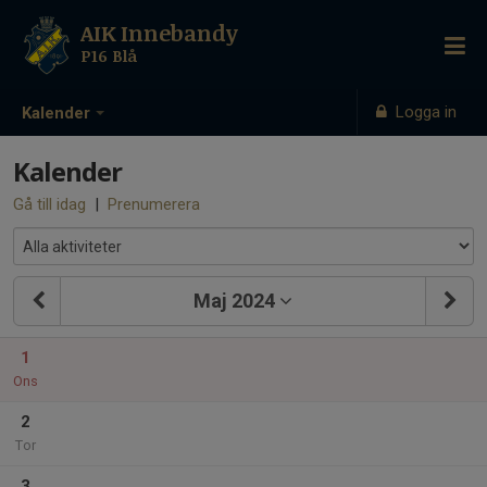
AIK Innebandy
P16 Blå
Logga in
Kalender
Kalender
Gå till idag
|
Prenumerera
Maj 2024
1
Ons
2
Tor
3