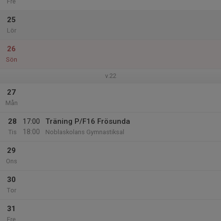
Fre
25
Lör
26
Sön
v.22
27
Mån
28
17:00
Träning P/F16 Frösunda
18:00
Tis
Noblaskolans Gymnastiksal
29
Ons
30
Tor
31
Fre