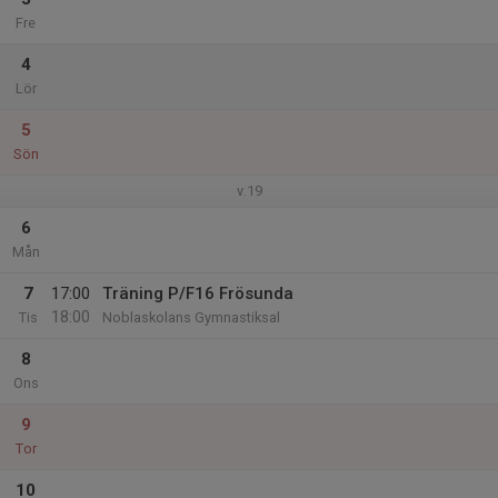
Fre
4
Lör
5
Sön
v.19
6
Mån
7
17:00
Träning P/F16 Frösunda
18:00
Tis
Noblaskolans Gymnastiksal
8
Ons
9
Tor
10