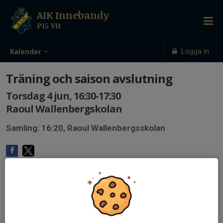
AIK Innebandy
P15 Vit
Logga in
Kalender
Träning och saison avslutning
Torsdag 4 jun, 16:30-17:30
Raoul Wallenbergskolan
Samling: 16:20, Raoul Wallenbergsskolan