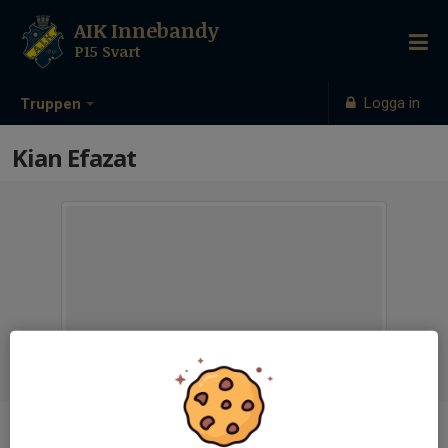
AIK Innebandy
P15 Svart
Logga in
Truppen
Kian Efazat
Position
-