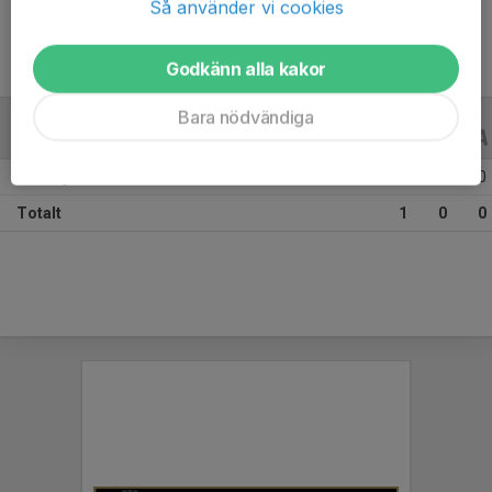
Så använder vi cookies
Godkänn alla kakor
Bara nödvändiga
ALLA SERIER
ALLA ÅR
Säsongen 25/26
1
0
0
Totalt
1
0
0