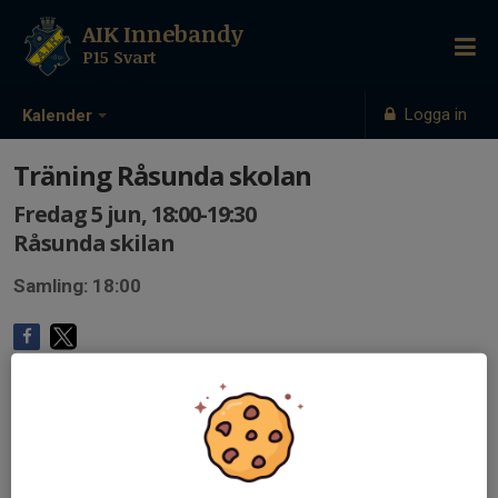
AIK Innebandy
P15 Svart
Logga in
Kalender
Träning Råsunda skolan
Fredag 5 jun, 18:00-19:30
Råsunda skilan
Samling: 18:00