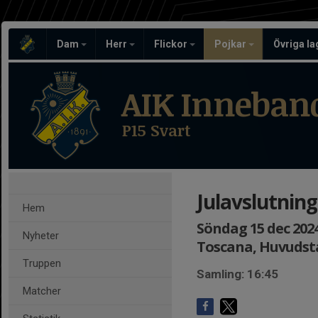
Dam
Herr
Flickor
Pojkar
Övriga l
AIK Inneban
P15 Svart
Julavslutnin
Hem
Söndag 15 dec 2024,
Nyheter
Toscana, Huvudst
Truppen
Samling: 16:45
Matcher