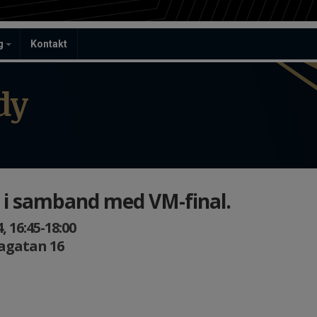
ag
Kontakt
dy
g i samband med VM-final.
 16:45-18:00
agatan 16