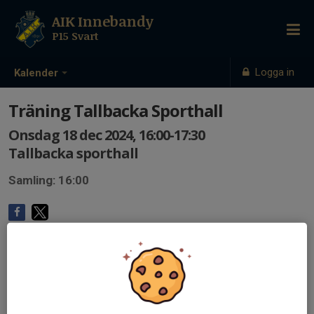
AIK Innebandy
P15 Svart
Logga in
Kalender
Träning Tallbacka Sporthall
Onsdag 18 dec 2024, 16:00-17:30
Tallbacka sporthall
Samling: 16:00