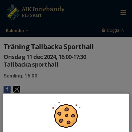
AIK Innebandy
P15 Svart
Logga in
Kalender
Träning Tallbacka Sporthall
Onsdag 11 dec 2024, 16:00-17:30
Tallbacka sporthall
Samling: 16:00