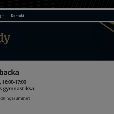
ag
Kontakt
dy
nbacka
 16:00-17:00
s gymnastiksal
lädningsrummet