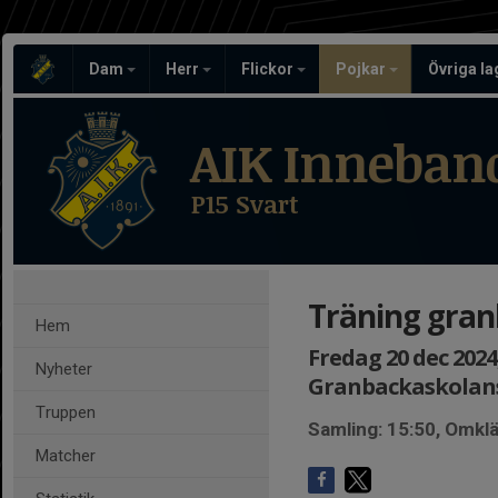
Dam
Herr
Flickor
Pojkar
Övriga l
AIK Inneban
P15 Svart
Träning gra
Hem
Fredag 20 dec 2024,
Nyheter
Granbackaskolan
Truppen
Samling: 15:50, Omk
Matcher