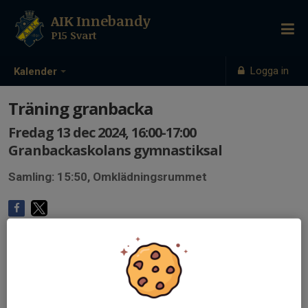
AIK Innebandy
P15 Svart
Logga in
Kalender
Träning granbacka
Fredag 13 dec 2024, 16:00-17:00
Granbackaskolans gymnastiksal
Samling: 15:50, Omklädningsrummet