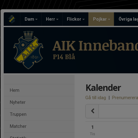
Dam
Herr
Flickor
Pojkar
Övriga l
AIK Inneban
P14 Blå
Kalender
Hem
Gå till idag
|
Prenumerer
Nyheter
Truppen
Matcher
1
Tis