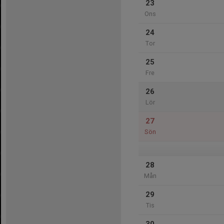
23
Ons
24
Tor
25
Fre
26
Lör
27
Sön
28
Mån
29
Tis