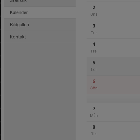
Statistik
2
Kalender
Ons
Bildgalleri
3
Tor
Kontakt
4
Fre
5
Lör
6
Sön
7
Mån
8
Tis