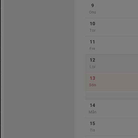
9
Ons
10
Tor
11
Fre
12
Lör
13
Sön
14
Mån
15
Tis