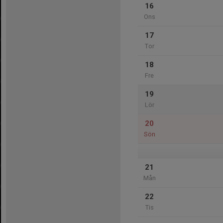
16
Ons
17
Tor
18
Fre
19
Lör
20
Sön
21
Mån
22
Tis