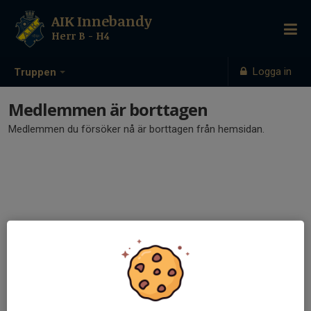
AIK Innebandy
Herr B - H4
Logga in
Truppen
Medlemmen är borttagen
Medlemmen du försöker nå är borttagen från hemsidan.