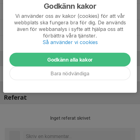
Godkänn kakor
88. Hampus Hammarberg
Vi använder oss av kakor (cookies) för att vår
webbplats ska fungera bra för dig. De används
98. Viktor Örnbrand
även för webbanalys i syfte att hjälpa oss att
förbättra våra tjänster.
Så använder vi cookies
99. Elvis Holst
Ledare
Godkänn alla kakor
Bara nödvändiga
Stefan Wallberg
Ledare
Referat
Inget referat skrivet