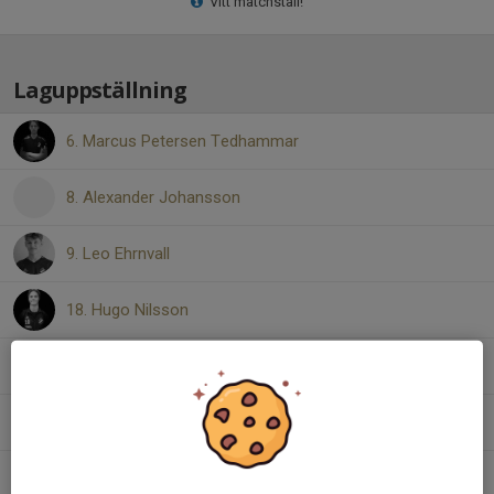
Vitt matchställ!
Laguppställning
6. Marcus Petersen Tedhammar
8. Alexander Johansson
9. Leo Ehrnvall
18. Hugo Nilsson
39. Isac Krona
79. Tim Bruno
81. Sebastian Hansen