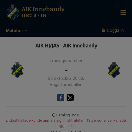
AIK Innebandy
Herr B - H4
Logga in
Matcher
AIK HJ/JAS - AIK Innebandy
Träningsmatcher
-
28 okt 2025, 20:00,
Bagartorpshallen
Samling 19:15
Endast kallade kunde anmäla sig till aktiviteten. 13 personer var kallade.
Logga in här