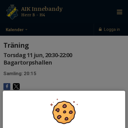
AIK Innebandy
Herr B - H4
Logga in
Kalender
Träning
Torsdag 11 jun, 20:30-22:00
Bagartorpshallen
Samling: 20:15