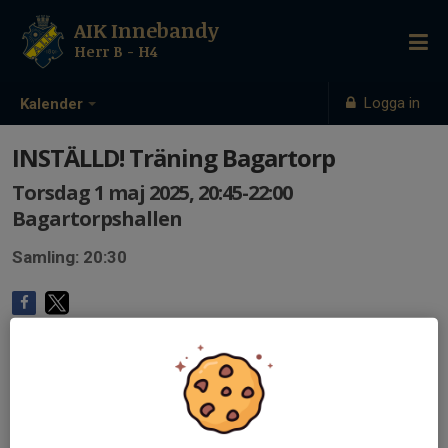
AIK Innebandy
Herr B - H4
Logga in
Kalender
INSTÄLLD! Träning Bagartorp
Torsdag 1 maj 2025, 20:45-22:00
Bagartorpshallen
Samling: 20:30