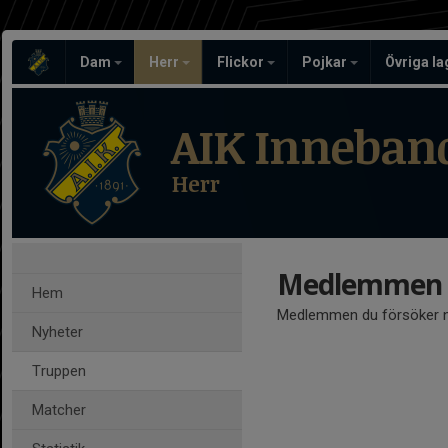
Dam
Herr
Flickor
Pojkar
Övriga l
AIK Inneban
Herr
Medlemmen ä
Hem
Medlemmen du försöker nå
Nyheter
Truppen
Matcher