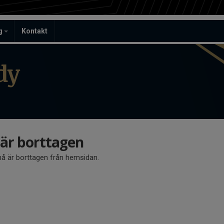
ag
Kontakt
dy
r borttagen
 är borttagen från hemsidan.