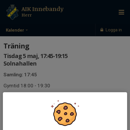
AIK Innebandy
Herr
Logga in
Kalender
Träning
Tisdag 5 maj, 17:45-19:15
Solnahallen
Samling: 17:45
Gymtid 18:00 - 19:30