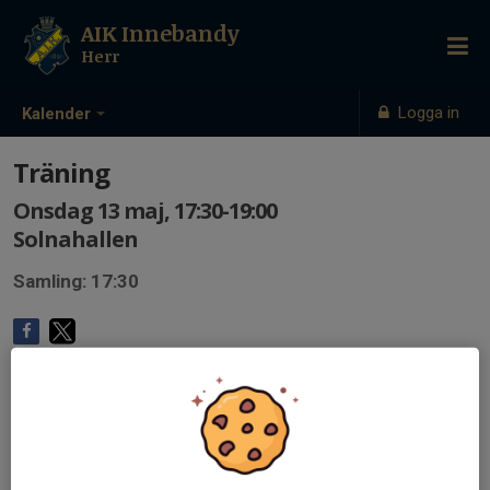
AIK Innebandy
Herr
Logga in
Kalender
Träning
Onsdag 13 maj, 17:30-19:00
Solnahallen
Samling: 17:30